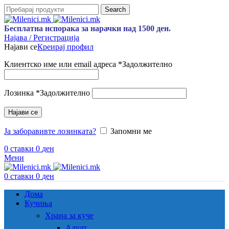
Search
Бесплатна испорака за нарачки над 1500 ден.
Најава / Регистрација
Најави се
Креирај профил
Клиентско име или email адреса
*
Задолжително
Лозинка
*
Задолжително
Најави се
Ја заборавивте лозинката?
Запомни ме
0
ставки
0
ден
Мени
0
ставки
0
ден
Дома
Кучиња
Храна за куче
Адулт