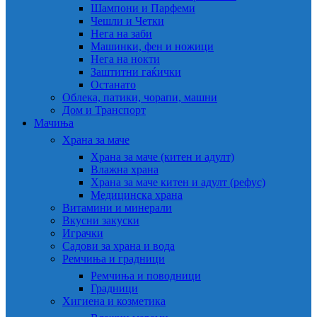
Шампони и Парфеми
Чешли и Четки
Нега на заби
Машинки, фен и ножици
Нега на нокти
Заштитни гаќички
Останато
Облека, патики, чорапи, машни
Дом и Транспорт
Мачиња
Храна за маче
Храна за маче (китен и адулт)
Влажна храна
Храна за маче китен и адулт (рефус)
Медицинска храна
Витамини и минерали
Вкусни закуски
Играчки
Садови за храна и вода
Ремчиња и градници
Ремчиња и поводници
Градници
Хигиена и козметика