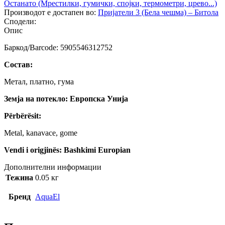
Останато (Мрестилки, гумички, спојки, термометри, црево...)
Производот е достапен во:
Пријатели 3 (Бела чешма) – Битола
Сподели:
Опис
Баркод/Barcode: 5905546312752
Состав:
Метал, платно, гума
Земја на потекло: Европска Унија
Përbërësit:
Metal, kanavace, gome
Vendi i origjinës: Bashkimi Europian
Дополнителни информации
Тежина
0.05 кг
Бренд
AquaEl