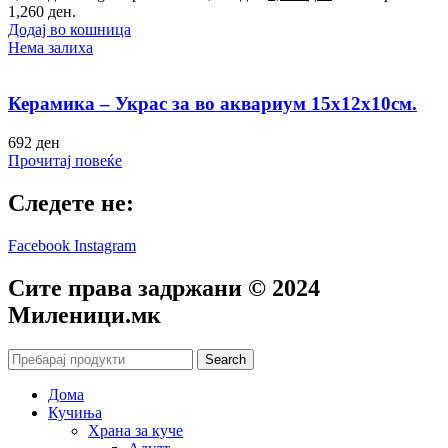
1,260 ден.
Додај во кошница
Нема залиха
Керамика – Украс за во аквариум 15х12х10см.
692
ден
Прочитај повеќе
Следете не:
Facebook
Instagram
Сите права задржани © 2024
Mиленици.мк
Search
Дома
Кучиња
Храна за куче