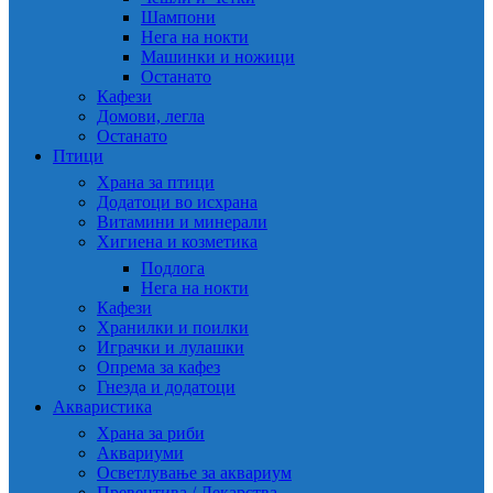
Шампони
Нега на нокти
Машинки и ножици
Останато
Кафези
Домови, легла
Останато
Птици
Храна за птици
Додатоци во исхрана
Витамини и минерали
Хигиена и козметика
Подлога
Нега на нокти
Кафези
Хранилки и поилки
Играчки и лулашки
Опрема за кафез
Гнезда и додатоци
Акваристика
Храна за риби
Аквариуми
Осветлување за аквариум
Превентива / Лекарства