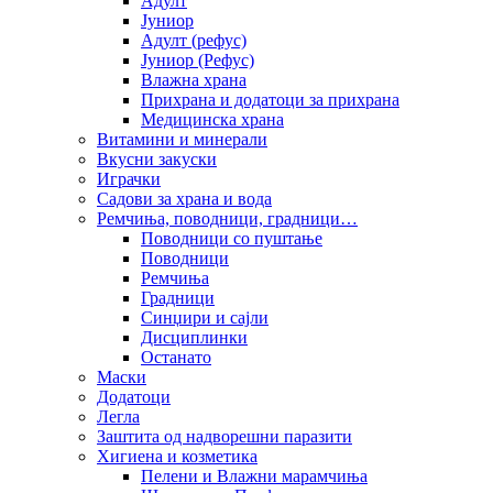
Адулт
Јуниор
Адулт (рефус)
Јуниор (Рефус)
Влажна храна
Прихрана и додатоци за прихрана
Медицинска храна
Витамини и минерали
Вкусни закуски
Играчки
Садови за храна и вода
Ремчиња, поводници, градници…
Поводници со пуштање
Поводници
Ремчиња
Градници
Синџири и сајли
Дисциплинки
Останато
Маски
Додатоци
Легла
Заштита од надворешни паразити
Хигиена и козметика
Пелени и Влажни марамчиња