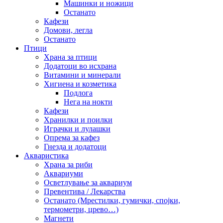
Машинки и ножици
Останато
Кафези
Домови, легла
Останато
Птици
Храна за птици
Додатоци во исхрана
Витамини и минерали
Хигиена и козметика
Подлога
Нега на нокти
Кафези
Хранилки и поилки
Играчки и лулашки
Опрема за кафез
Гнезда и додатоци
Акваристика
Храна за риби
Аквариуми
Осветлување за аквариум
Превентива / Лекарства
Останато (Мрестилки, гумички, спојки,
термометри, црево…)
Магнети