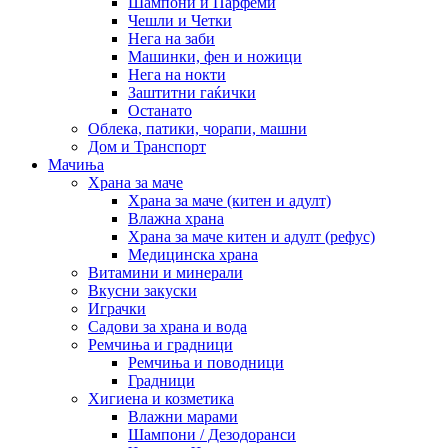
Шампони и Парфеми
Чешли и Четки
Нега на заби
Машинки, фен и ножици
Нега на нокти
Заштитни гаќички
Останато
Облека, патики, чорапи, машни
Дом и Транспорт
Мачиња
Храна за маче
Храна за маче (китен и адулт)
Влажна храна
Храна за маче китен и адулт (рефус)
Медицинска храна
Витамини и минерали
Вкусни закуски
Играчки
Садови за храна и вода
Ремчиња и градници
Ремчиња и поводници
Градници
Хигиена и козметика
Влажни марами
Шампони / Дезодоранси