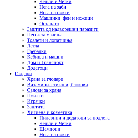
Чешли и Четки
Нега на заби
Нега на нокти
Машинки, фен и ножици
Останато
Заштита од надворешни паразити
Песок за мачиња
Тоалети и лопатчиња
Легла
Гребалки
Ќебиња и машни
Дом и Транспорт
Додатоци
Глодари
Храна за глодари
Витамини, стикови, блокови
Садови за храна
Поилки
Играчки
Заштита
Хигиена и козметика
Пилевини и додатоци за подлога
Чешли и Четки
Шампони
Нега на нокти