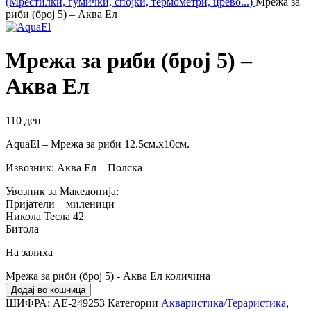
(Мрестилки, гумички, спојки, термометри, црево...)
Мрежа за
риби (број 5) – Аква Ел
Мрежа за риби (број 5) –
Аква Ел
110
ден
AquaEl – Мрежа за риби 12.5см.х10см.
Извозник: Аква Ел – Полска
Увозник за Македонија:
Пријатели – миленици
Никола Тесла 42
Битола
На залиха
Мрежа за риби (број 5) - Аква Ел количина
Додај во кошница
ШИФРА:
АЕ-249253
Категории
Акваристика/Тераристика
,