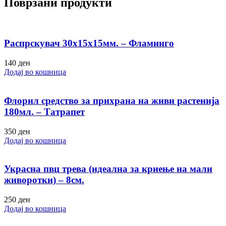
Поврзани продукти
Распрскувач 30х15х15мм. – Фламинго
140
ден
Додај во кошница
Флорил средство за прихрана на живи растенија
180мл. – Татрапет
350
ден
Додај во кошница
Украсна пвц трева (идеална за криење на мали
живоротки) – 8см.
250
ден
Додај во кошница