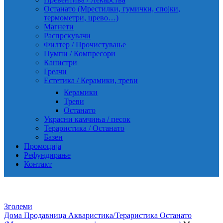
Останато (Мрестилки, гумички, спојки,
термометри, црево…)
Магнети
Распрскувачи
Филтер / Прочистување
Пумпи / Компресори
Канистри
Греачи
Естетика / Керамики, треви
Керамики
Треви
Останато
Украсни камчиња / песок
Тераристика / Останато
Базен
Промоција
Рефундирање
Контакт
Зголеми
Дома
Продавница
Акваристика/Тераристика
Останато