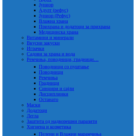
Јуниор
Адулт (рефус)
Јуниор (Рефус)
Влажна храна
Прихрана и додатоци за прихрана
Медицинска храна
Витамини и минерали
Вкусни закуски
Играчки
Садови за храна и вода
Ремчиња, поводници, градници…
Поводници со пуштање
Поводници
Ремчиња
Градници
Синџири и сајли
Дисциплинки
Останато
Маски
Додатоци
Легла
Заштита од надворешни паразити
Хигиена и козметика
Пелени и Влажни марамчиња