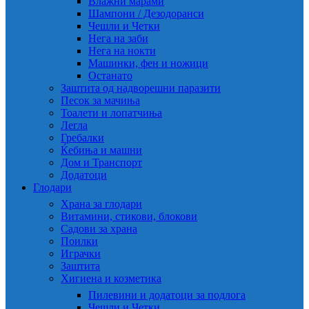
Влажни марами
Шампони / Дезодоранси
Чешли и Четки
Нега на заби
Нега на нокти
Машинки, фен и ножици
Останато
Заштита од надворешни паразити
Песок за мачиња
Тоалети и лопатчиња
Легла
Гребалки
Ќебиња и машни
Дом и Транспорт
Додатоци
Глодари
Храна за глодари
Витамини, стикови, блокови
Садови за храна
Поилки
Играчки
Заштита
Хигиена и козметика
Пилевини и додатоци за подлога
Чешли и Четки